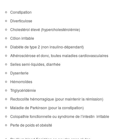
Constipation
Diverticulose
Cholestérol élevé (hypercholestérolémie)
Côlon irritable
Diabète de type 2 (non insulino-dépendant)
Athérosclérose et donc, toutes maladies cardiovasculaires
Selles semi-liquides, diarrhée
Dysenterie
Hémorroïdes
Triglycéridémie
Rectocolite hémorragique (pour maintenir la rémission)
Maladie de Parkinson (pour la constipation)
Colopathie fonctionnelle ou syndrome de l’intestin irritable
Perte de poids et obésité