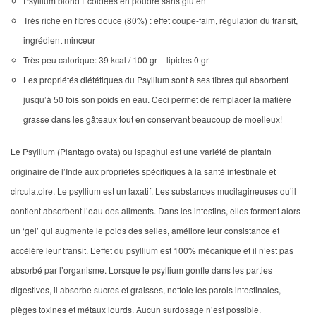
Psyllium blond Ecoidées en poudre sans gluten
Très riche en fibres douce (80%) : effet coupe-faim, régulation du transit,
ingrédient minceur
Très peu calorique: 39 kcal / 100 gr – lipides 0 gr
Les propriétés diététiques du Psyllium sont à ses fibres qui absorbent
jusqu’à 50 fois son poids en eau. Ceci permet de remplacer la matière
grasse dans les gâteaux tout en conservant beaucoup de moelleux!
Le Psyllium (Plantago ovata) ou ispaghul est une variété de plantain
originaire de l’Inde aux propriétés spécifiques à la santé intestinale et
circulatoire. Le psyllium est un laxatif. Les substances mucilagineuses qu’il
contient absorbent l’eau des aliments. Dans les intestins, elles forment alors
un ‘gel’ qui augmente le poids des selles, améliore leur consistance et
accélère leur transit. L’effet du psyllium est 100% mécanique et il n’est pas
absorbé par l’organisme. Lorsque le psyllium gonfle dans les parties
digestives, il absorbe sucres et graisses, nettoie les parois intestinales,
pièges toxines et métaux lourds. Aucun surdosage n’est possible.