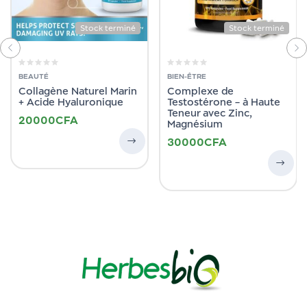
Stock terminé
Stock terminé
BEAUTÉ
BIEN-ÊTRE
Collagène Naturel Marin
Complexe de
+ Acide Hyaluronique
Testostérone – à Haute
Teneur avec Zinc,
20000
CFA
Magnésium
30000
CFA