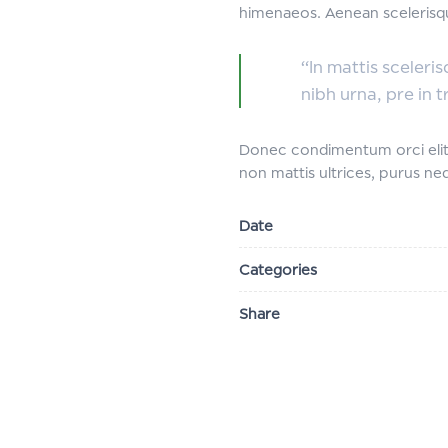
himenaeos. Aenean scelerisque
“In mattis sceleri
nibh urna, pre in t
Donec condimentum orci elit,
non mattis ultrices, purus neq
Date
Categories
Share