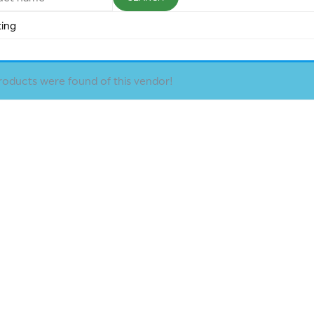
eellkjqgii
-663-675-6136
 ratings found yet!
oducts were found of this vendor!