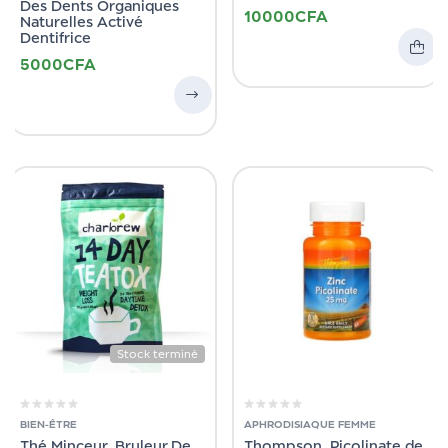
Des Dents Organiques
10000
CFA
Naturelles Activé
Dentifrice
5000
CFA
Stock terminé
BIEN-ÊTRE
APHRODISIAQUE FEMME
Thé Minceur, Bruleur De
Thompson, Picolinate de