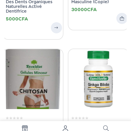
Des Dents Organiques
Masculine (Copie)
Naturelles Activé
30000
CFA
Dentifrice
5000
CFA
BIEN-ÊTRE
APHRODISIAQUE HOMME
CHITOSAN 120 gélules
California Gold Nutrition,