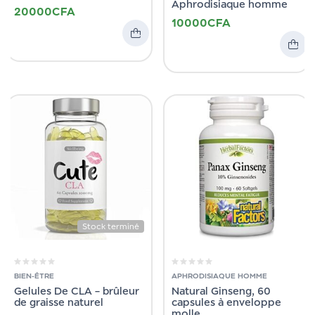
Aphrodisiaque homme
20000
CFA
10000
CFA
Stock terminé
BIEN-ÊTRE
APHRODISIAQUE HOMME
Gelules De CLA – brûleur
Natural Ginseng, 60
de graisse naturel
capsules à enveloppe
molle