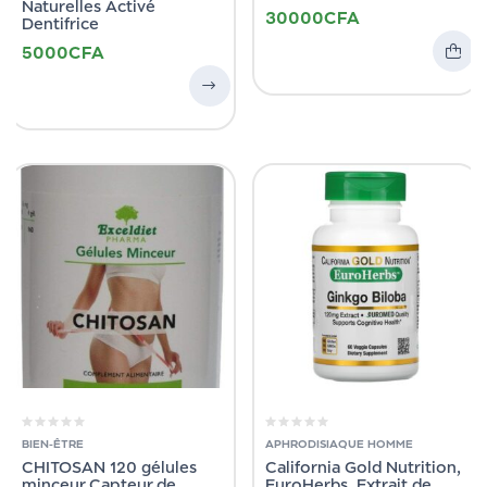
Naturelles Activé
30000
CFA
Dentifrice
5000
CFA
BIEN-ÊTRE
APHRODISIAQUE HOMME
CHITOSAN 120 gélules
California Gold Nutrition,
minceur Capteur de
EuroHerbs, Extrait de