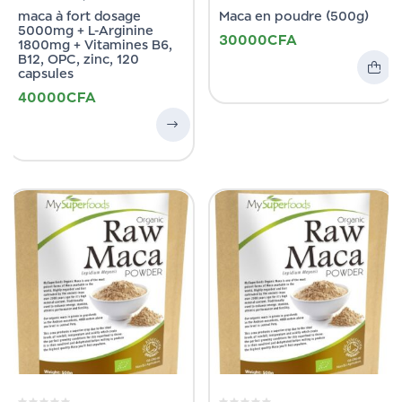
maca à fort dosage
Maca en poudre (500g)
5000mg + L-Arginine
30000
CFA
1800mg + Vitamines B6,
B12, OPC, zinc, 120
capsules
40000
CFA