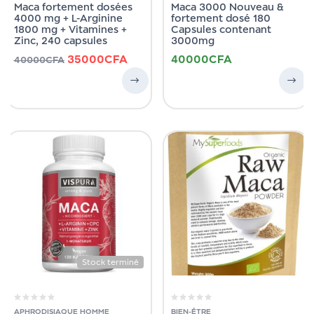
Maca fortement dosées
Maca 3000 Nouveau &
4000 mg + L-Arginine
fortement dosé 180
1800 mg + Vitamines +
Capsules contenant
Zinc, 240 capsules
3000mg
35000
CFA
40000
CFA
40000
CFA
Stock terminé
APHRODISIAQUE HOMME
BIEN-ÊTRE